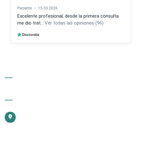
Información de Contacto
Torre Médica Riobamba
Torre Médica Riobamba:
Av. Montevideo 303, Lindavista,
Gustavo A. Madero, 07300
Ciudad de México, CDMX, Consultorio 608