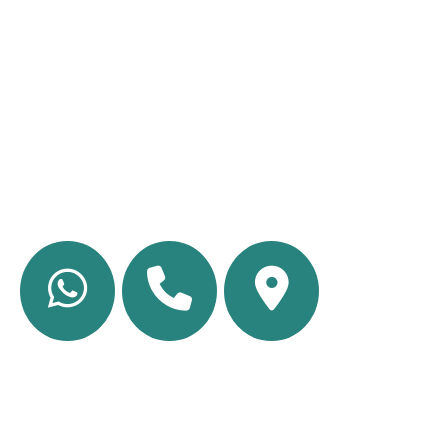
Descubre a los Especialistas En Medicina
Interna líderes en CDMX. Nuestra avanzada
Clínica De Medicina Interna cuenta con los
más experimentados Médicos Internistas
para tu salud integral.
TELÉFONO
TELÉFONO
UBICACION