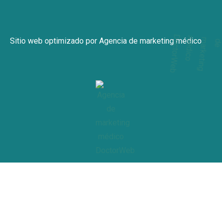
Reumatólogo Cerca De Mi en CDMX
Consulta De Fatiga Crónica en CDMX
Consulta De Enfermedades Inflamatorias en CDMX
Sitio web optimizado por
Agencia de marketing médico
Tratamiento Para Vasculitis en CDMX
Especialista En Enfermedades Autoinmunes en CDMX
Revisión De Síntomas Reumáticos en CDMX
Tratamiento Integral De Reumatismo en CDMX
Consulta De Dolor Crónico en CDMX
Seguimiento De Pacientes Reumáticos en CDMX
Estudios De Inmunología Clínica en CDMX
Consulta De Síndrome De Sjögren en CDMX
Terapia Biológica Para Artritis en CDMX
Reumatólogo Especialista en CDMX
Reumatólogo Certificado en CDMX
Servicios De Reumatología en CDMX