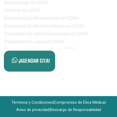
Reumatólogo en CDMX
Internista en CDMX
Especialista En Reumatología en CDMX
Especialista En Medicina Interna en CDMX
Tratamiento De Artritis Reumatoide en CDMX
Tratamiento De Lupus en CDMX
Tratamiento De Fibromialgia en CDMX
Tratamiento De Espondilitis en CDMX
¡AGENDAR CITA!
Manejo De Enfermedades Reumáticas en CDMX
Manejo De Artritis Crónica en CDMX
Consulta Para Dolor Articular en CDMX
Estudios Reumatológicos en CDMX
Valoración De Enfermedades Autoinmunes en CDMX
Términos y Condiciones
|
Compromiso de Ética Médica
|
Control De Enfermedades Crónicas en CDMX
Aviso de privacidad
|
Descargo de Responsabilidad
Consulta De Especialista En Lupus en CDMX