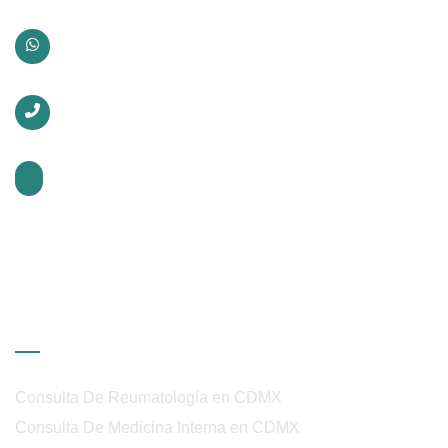
Whatsapp:
+52 56 4446 3828
Teléfono:
56 4446 3828
Horario:
Martes a jueves de 8:30 a 11:30 am
3 Sábados por mes de 8:00 am a 12:00 pm y de 2:00
pm a 4:00 pm
Enlaces de Interés
Consulta De Reumatología en CDMX
Consulta De Medicina Interna en CDMX