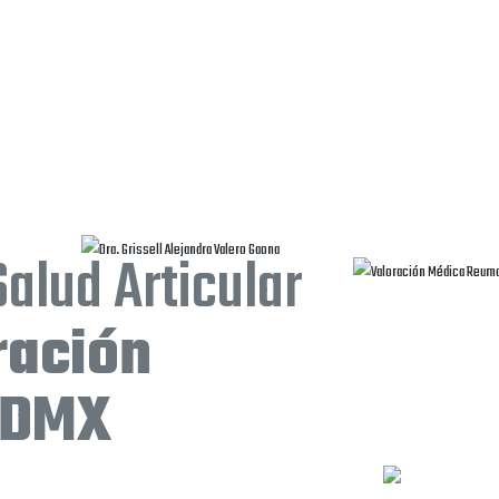
FONO
UBICACION
Salud Articular
ración
CDMX