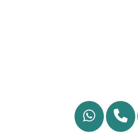
CDMX
Cuida tu salud 
en CDMX. Recibe
Diagnóstico Reu