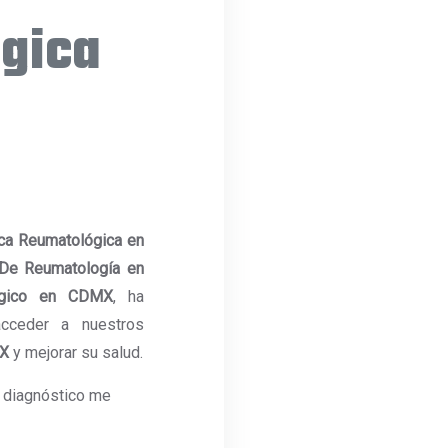
gica
ca Reumatológica en
 De Reumatología en
ógico en CDMX
, ha
cceder a nuestros
MX
y mejorar su salud.
l diagnóstico me