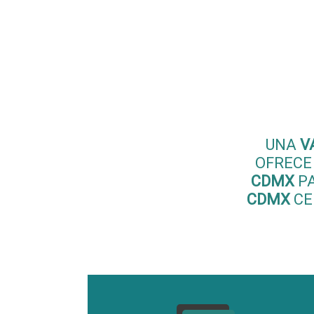
Ben
Mé
UNA
V
OFRECE
CDMX
PA
CDMX
CE