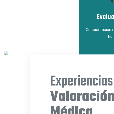
Evalua
Consideración d
his
Experiencias
Valoració
Médica