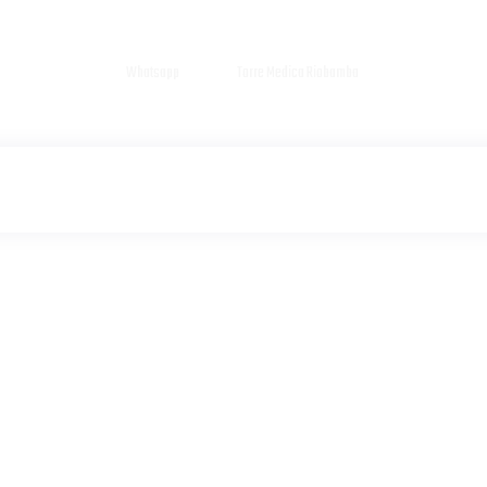
Whatsapp
Torre Medica Riobamba
Torre Médica Riobam
+52 56 4446 3828
56 4446 3828
TRATAMIENTOS
CONTACTO
A TU VALORAC
A REUMATOLÓG