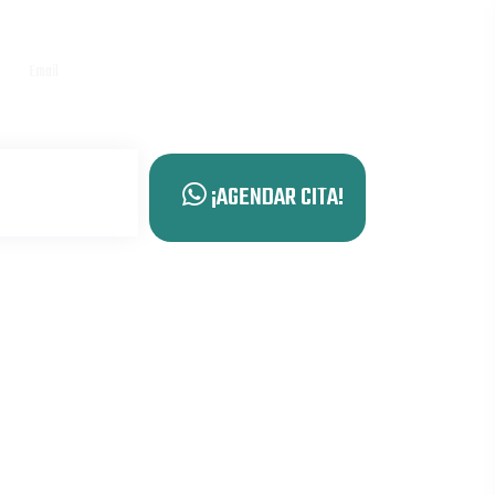
Email
ba
dra.grissell.valero@gmail.com
¡AGENDAR CITA!
IÓN
ICA EN