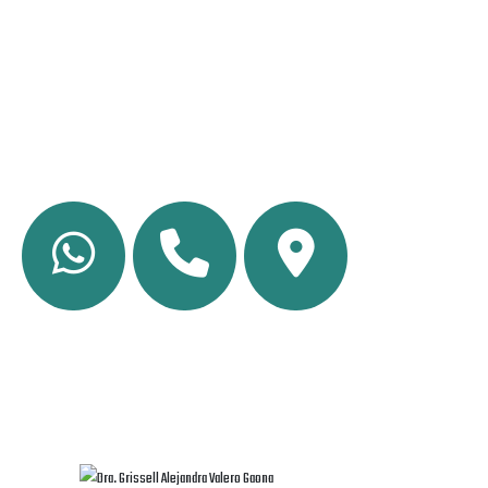
CDMX? La Dra. Valero Gaona ofrece una
amplia gama de servicios, desde la Consulta
De Reumatología hasta una completa
Atención Reumatológica.
TELÉFONO
TELÉFONO
UBICACION