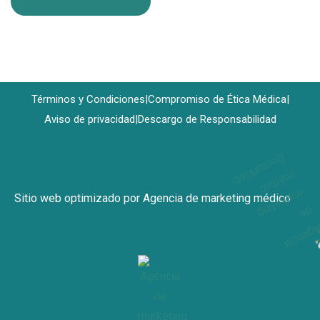
Manejo De Artritis Crónica en CDMX
Consulta Para Dolor Articular en CDMX
Estudios Reumatológicos en CDMX
Valoración De Enfermedades Autoinmunes en CDMX
Términos y Condiciones
|
Compromiso de Ética Médica
|
Control De Enfermedades Crónicas en CDMX
Aviso de privacidad
|
Descargo de Responsabilidad
Consulta De Especialista En Lupus en CDMX
Reumatólogo Cerca De Mi en CDMX
Consulta De Fatiga Crónica en CDMX
Consulta De Enfermedades Inflamatorias en CDMX
Sitio web optimizado por
Agencia de marketing médico
Tratamiento Para Vasculitis en CDMX
Especialista En Enfermedades Autoinmunes en CDMX
Revisión De Síntomas Reumáticos en CDMX
Tratamiento Integral De Reumatismo en CDMX
Consulta De Dolor Crónico en CDMX
Seguimiento De Pacientes Reumáticos en CDMX