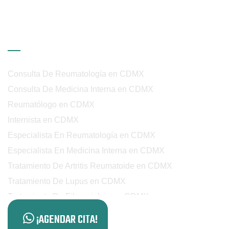
Enlaces de Interés
Consulta De Reumatología en CDMX
Consulta De Medicina Interna en CDMX
Reumatólogo en CDMX
Internista en CDMX
Especialista En Reumatología en CDMX
Especialista En Medicina Interna en CDMX
Tratamiento De Artritis Reumatoide en CDMX
Tratamiento De Lupus en CDMX
Tratamiento De Fibromialgia en CDMX
Tratamiento De Espondilitis en CDMX
¡AGENDAR CITA!
Manejo De Enfermedades Reumáticas en CDMX